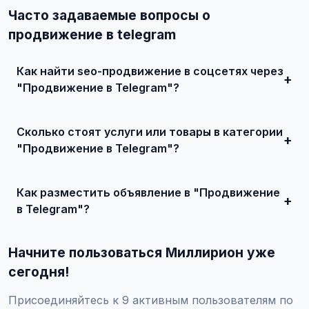
Часто задаваемые вопросы о
продвижение в telegram
Как найти seo-продвижение в соцсетях через
"Продвижение в Telegram"?
Зарегистрируйтесь на сайте, найдите подходящее
объявление или создайте свое, свяжитесь с продавцом
Сколько стоят услуги или товары в категории
и договоритесь о сделке.
"Продвижение в Telegram"?
Цены варьируются от 0 ₽ и выше, в зависимости от
качества, сложности и региона.
Как разместить объявление в "Продвижение
в Telegram"?
Создайте аккаунт, нажмите "Разместить объявление",
выберите категорию "Маркетинг и IT / SEO-продвижение
Начните пользоваться Миллирион уже
/ SEO-продвижение в соцсетях / Продвижение в
Telegram", заполните форму и опубликуйте. Первые
сегодня!
объявления — бесплатно!
Присоединяйтесь к 9 активным пользователям по