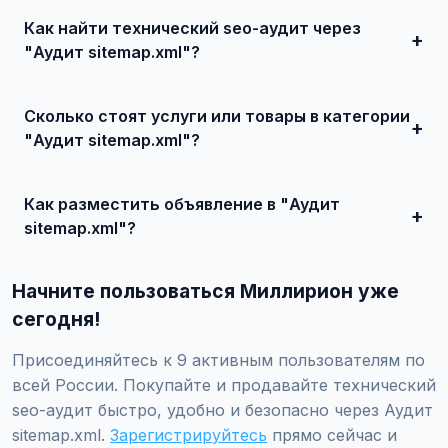
Как найти технический seo-аудит через
"Аудит sitemap.xml"?
Зарегистрируйтесь на сайте, найдите подходящее
объявление или создайте свое, свяжитесь с продавцом
Сколько стоят услуги или товары в категории
и договоритесь о сделке.
"Аудит sitemap.xml"?
Цены варьируются от 0 ₽ и выше, в зависимости от
качества, сложности и региона.
Как разместить объявление в "Аудит
sitemap.xml"?
Создайте аккаунт, нажмите "Разместить объявление",
выберите категорию "Маркетинг и IT / SEO-продвижение
Начните пользоваться Миллирион уже
/ Технический SEO-аудит / Аудит sitemap.xml", заполните
форму и опубликуйте. Первые объявления — бесплатно!
сегодня!
Присоединяйтесь к 9 активным пользователям по
всей России. Покупайте и продавайте технический
seo-аудит быстро, удобно и безопасно через Аудит
sitemap.xml.
Зарегистрируйтесь
прямо сейчас и