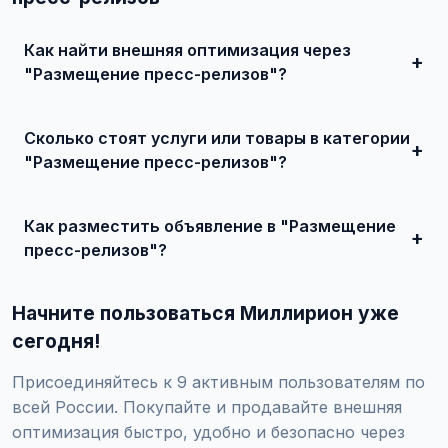
Как найти внешняя оптимизация через
"Размещение пресс-релизов"?
Зарегистрируйтесь на сайте, найдите подходящее
объявление или создайте свое, свяжитесь с продавцом
Сколько стоят услуги или товары в категории
и договоритесь о сделке.
"Размещение пресс-релизов"?
Цены варьируются от 0 ₽ и выше, в зависимости от
качества, сложности и региона.
Как разместить объявление в "Размещение
пресс-релизов"?
Создайте аккаунт, нажмите "Разместить объявление",
выберите категорию "Маркетинг и IT / SEO-продвижение
Начните пользоваться Миллирион уже
/ Внешняя оптимизация / Размещение пресс-релизов",
заполните форму и опубликуйте. Первые объявления —
сегодня!
бесплатно!
Присоединяйтесь к 9 активным пользователям по
всей России. Покупайте и продавайте внешняя
оптимизация быстро, удобно и безопасно через