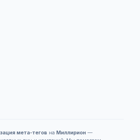
изация мета-тегов
на
Миллирион
—