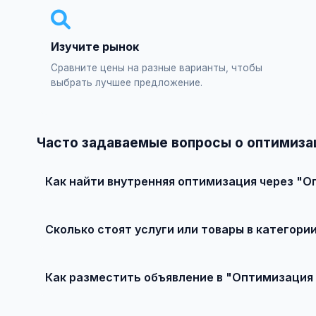
Изучите рынок
Сравните цены на разные варианты, чтобы
выбрать лучшее предложение.
Часто задаваемые вопросы о оптимиза
Как найти внутренняя оптимизация через "О
Зарегистрируйтесь на сайте, найдите подходящее объ
Сколько стоят услуги или товары в категор
Цены варьируются от 0 ₽ и выше, в зависимости от ка
Как разместить объявление в "Оптимизация
Создайте аккаунт, нажмите "Разместить объявление",
заполните форму и опубликуйте. Первые объявления 