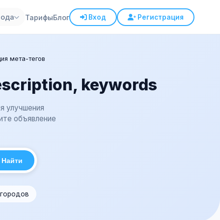
рода
Тарифы
Блог
Вход
Регистрация
ия мета-тегов
scription, keywords
ля улучшения
ите объявление
Найти
 городов