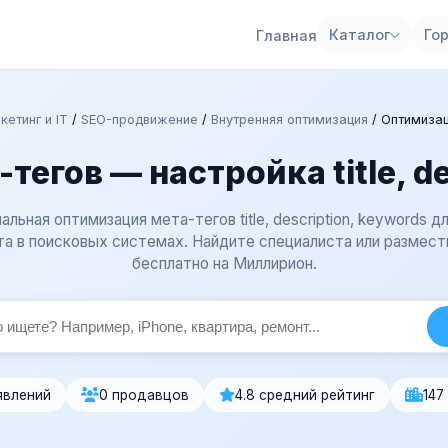
Каталог
Го
Главная
кетинг и IT
/
SEO-продвижение
/
Внутренняя оптимизация
/
Оптимизац
егов — настройка title, de
льная оптимизация мета-тегов title, description, keywords д
та в поисковых системах. Найдите специалиста или размест
бесплатно на Миллирион.
явлений
0 продавцов
4.8 средний рейтинг
147