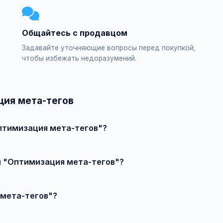
Общайтесь с продавцом
Задавайте уточняющие вопросы перед покупкой,
чтобы избежать недоразумений.
ция мета-тегов
птимизация мета-тегов"?
явление или создайте свое, свяжитесь с продавцом и договор
ии "Оптимизация мета-тегов"?
чества, сложности и региона.
 мета-тегов"?
 выберите категорию "Маркетинг и IT / SEO-продвижение / Внут
— бесплатно!