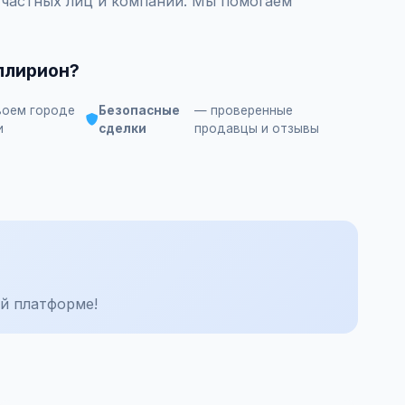
 частных лиц и компаний. Мы помогаем
ллирион?
воем городе
Безопасные
— проверенные
и
сделки
продавцы и отзывы
й платформе!