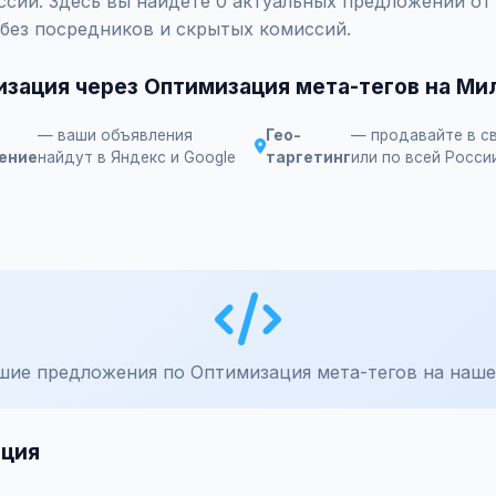
ссии. Здесь вы найдете 0 актуальных предложений от
 без посредников и скрытых комиссий.
изация через Оптимизация мета-тегов на Ми
— ваши объявления
Гео-
— продавайте в с
ение
найдут в Яндекс и Google
таргетинг
или по всей Росси
шие предложения по Оптимизация мета-тегов на наше
ация