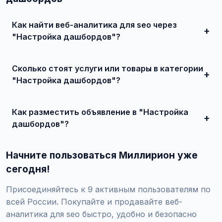
Как найти веб-аналитика для seo через
"Настройка дашбордов"?
Зарегистрируйтесь на сайте, найдите подходящее
объявление или создайте свое, свяжитесь с продавцом
Сколько стоят услуги или товары в категории
и договоритесь о сделке.
"Настройка дашбордов"?
Цены варьируются от 0 ₽ и выше, в зависимости от
качества, сложности и региона.
Как разместить объявление в "Настройка
дашбордов"?
Создайте аккаунт, нажмите "Разместить объявление",
выберите категорию "Маркетинг и IT / SEO-продвижение
Начните пользоваться Миллирион уже
/ Веб-аналитика для SEO / Настройка дашбордов",
заполните форму и опубликуйте. Первые объявления —
сегодня!
бесплатно!
Присоединяйтесь к 9 активным пользователям по
всей России. Покупайте и продавайте веб-
аналитика для seo быстро, удобно и безопасно