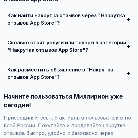
Как найти накрутка отзывов через "Накрутка
отзывов App Store"?
Зарегистрируйтесь на сайте, найдите подходящее
объявление или создайте свое, свяжитесь с продавцом
Сколько стоят услуги или товары в категории
и договоритесь о сделке.
"Накрутка отзывов App Store"?
Цены варьируются от 0 ₽ и выше, в зависимости от
качества, сложности и региона.
Как разместить объявление в "Накрутка
отзывов App Store"?
Создайте аккаунт, нажмите "Разместить объявление",
выберите категорию "Маркетинг и IT / SMM-
Начните пользоваться Миллирион уже
продвижение / Накрутка отзывов / Накрутка отзывов
App Store", заполните форму и опубликуйте. Первые
сегодня!
объявления — бесплатно!
Присоединяйтесь к 9 активным пользователям по
всей России. Покупайте и продавайте накрутка
отзывов быстро, удобно и безопасно через