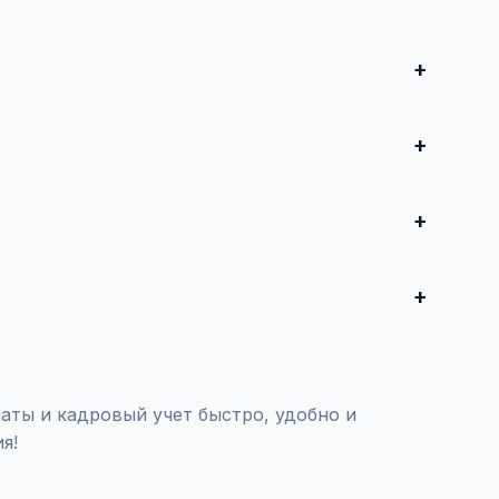
и совершите сделку. Для дорогих автомобилей
редложения от 50 000 ₽ до нескольких миллионов
воспользуйтесь платным продвижением — ваше
тояния и проверки пробега.
аты и кадровый учет быстро, удобно и
я!