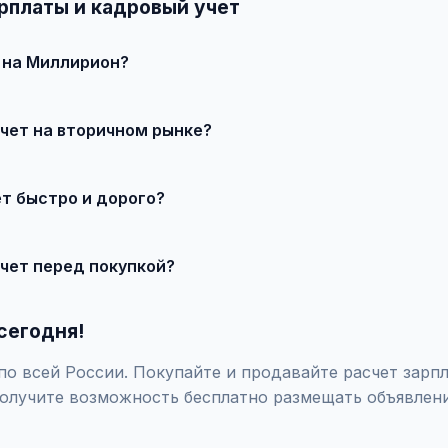
рплаты и кадровый учет
т на Миллирион?
 продавцом по телефону или в чате, договоритесь о встрече 
учет на вторичном рынке?
о состояния и комплектации. В нашем каталоге представлены п
ет быстро и дорого?
те состояние, укажите адекватную цену. При необходимости 
учет перед покупкой?
закажите независимую экспертизу для оценки технического сос
сегодня!
о всей России. Покупайте и продавайте расчет зарпл
олучите возможность бесплатно размещать объявлени