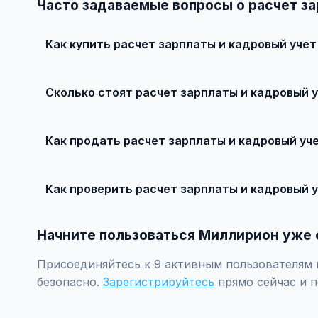
Часто задаваемые вопросы о расчет за
Как купить расчет зарплаты и кадровый уче
Просто найдите подходящее объявление, свяжитесь с
рекомендуется провести независимую экспертизу.
Сколько стоят расчет зарплаты и кадровый 
Цены зависят от года выпуска, пробега, техническог
рублей.
Как продать расчет зарплаты и кадровый уч
Сделайте качественные фотографии, подробно опиши
объявление поднимется в топ.
Как проверить расчет зарплаты и кадровый 
Проверьте VIN через ГИБДД на предмет ограничений, 
Начните пользоваться Миллирион уже 
Присоединяйтесь к 9 активным пользователям п
безопасно.
Зарегистрируйтесь
прямо сейчас и п