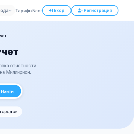
рода
Тарифы
Блог
Вход
Регистрация
чет
учет
товка отчетности
на Миллирион.
Найти
 городов