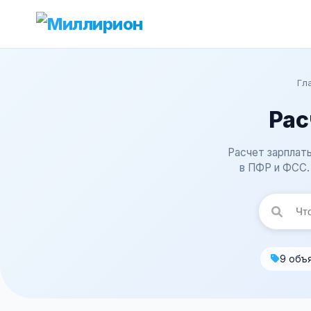
Гл
Рас
Расчет зарплаты
в ПФР и ФСС.
9 объ