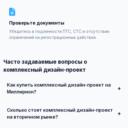
Проверьте документы
Убедитесь в подлинности ПТС, СТС и отсутствии
ограничений на регистрационные действия.
Часто задаваемые вопросы о
комплексный дизайн-проект
Как купить комплексный дизайн-проект на
Миллирион?
Просто найдите подходящее объявление, свяжитесь с
продавцом по телефону или в чате, договоритесь о
Сколько стоят комплексный дизайн-проект
встрече и совершите сделку. Для дорогих автомобилей
рекомендуется провести независимую экспертизу.
на вторичном рынке?
Цены зависят от года выпуска, пробега, технического