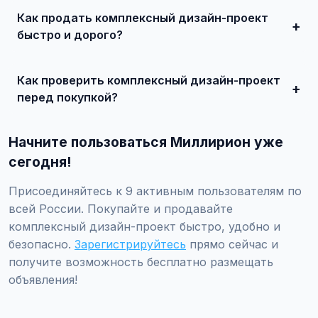
состояния и комплектации. В нашем каталоге
Как продать комплексный дизайн-проект
представлены предложения от 50 000 ₽ до нескольких
миллионов рублей.
быстро и дорого?
Сделайте качественные фотографии, подробно опишите
состояние, укажите адекватную цену. При
Как проверить комплексный дизайн-проект
необходимости воспользуйтесь платным продвижением
— ваше объявление поднимется в топ.
перед покупкой?
Проверьте VIN через ГИБДД на предмет ограничений,
закажите независимую экспертизу для оценки
Начните пользоваться Миллирион уже
технического состояния и проверки пробега.
сегодня!
Присоединяйтесь к 9 активным пользователям по
всей России. Покупайте и продавайте
комплексный дизайн-проект быстро, удобно и
безопасно.
Зарегистрируйтесь
прямо сейчас и
получите возможность бесплатно размещать
объявления!