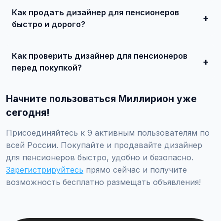
состояния и комплектации. В нашем каталоге
Как продать дизайнер для пенсионеров
представлены предложения от 50 000 ₽ до нескольких
миллионов рублей.
быстро и дорого?
Сделайте качественные фотографии, подробно опишите
состояние, укажите адекватную цену. При
Как проверить дизайнер для пенсионеров
необходимости воспользуйтесь платным продвижением
— ваше объявление поднимется в топ.
перед покупкой?
Проверьте VIN через ГИБДД на предмет ограничений,
закажите независимую экспертизу для оценки
Начните пользоваться Миллирион уже
технического состояния и проверки пробега.
сегодня!
Присоединяйтесь к 9 активным пользователям по
всей России. Покупайте и продавайте дизайнер
для пенсионеров быстро, удобно и безопасно.
Зарегистрируйтесь
прямо сейчас и получите
возможность бесплатно размещать объявления!