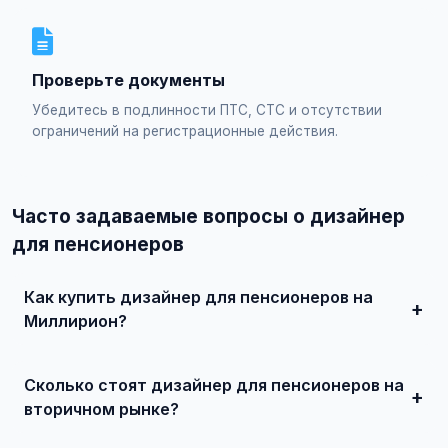
Проверьте документы
Убедитесь в подлинности ПТС, СТС и отсутствии
ограничений на регистрационные действия.
Часто задаваемые вопросы о дизайнер
для пенсионеров
Как купить дизайнер для пенсионеров на
Миллирион?
Просто найдите подходящее объявление, свяжитесь с
продавцом по телефону или в чате, договоритесь о
Сколько стоят дизайнер для пенсионеров на
встрече и совершите сделку. Для дорогих автомобилей
рекомендуется провести независимую экспертизу.
вторичном рынке?
Цены зависят от года выпуска, пробега, технического