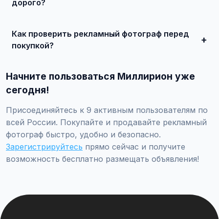
миллионов рублей.
дорого?
Сделайте качественные фотографии, подробно опишите
состояние, укажите адекватную цену. При
Как проверить рекламный фотограф перед
необходимости воспользуйтесь платным продвижением
— ваше объявление поднимется в топ.
покупкой?
Проверьте VIN через ГИБДД на предмет ограничений,
закажите независимую экспертизу для оценки
Начните пользоваться Миллирион уже
технического состояния и проверки пробега.
сегодня!
Присоединяйтесь к 9 активным пользователям по
всей России. Покупайте и продавайте рекламный
фотограф быстро, удобно и безопасно.
Зарегистрируйтесь
прямо сейчас и получите
возможность бесплатно размещать объявления!