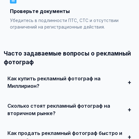
Проверьте документы
Убедитесь в подлинности ПТС, СТС и отсутствии
ограничений на регистрационные действия.
Часто задаваемые вопросы о рекламный
фотограф
Как купить рекламный фотограф на
Миллирион?
Просто найдите подходящее объявление, свяжитесь с
продавцом по телефону или в чате, договоритесь о
Сколько стоят рекламный фотограф на
встрече и совершите сделку. Для дорогих автомобилей
рекомендуется провести независимую экспертизу.
вторичном рынке?
Цены зависят от года выпуска, пробега, технического
состояния и комплектации. В нашем каталоге
Как продать рекламный фотограф быстро и
представлены предложения от 50 000 ₽ до нескольких