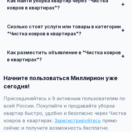
Как найти уборка квартир через "Чистка
ковров в квартирах"?
Зарегистрируйтесь на сайте, найдите подходящее
объявление или создайте свое, свяжитесь с продавцом
Сколько стоят услуги или товары в категории
и договоритесь о сделке.
"Чистка ковров в квартирах"?
Цены варьируются от 0 ₽ и выше, в зависимости от
качества, сложности и региона.
Как разместить объявление в "Чистка ковров
в квартирах"?
Создайте аккаунт, нажмите "Разместить объявление",
выберите категорию "Услуги / Клининговые услуги /
Начните пользоваться Миллирион уже
Уборка квартир / Чистка ковров в квартирах", заполните
форму и опубликуйте. Первые объявления — бесплатно!
сегодня!
Присоединяйтесь к 9 активным пользователям по
всей России. Покупайте и продавайте уборка
квартир быстро, удобно и безопасно через Чистка
ковров в квартирах.
Зарегистрируйтесь
прямо
сейчас и получите возможность бесплатно