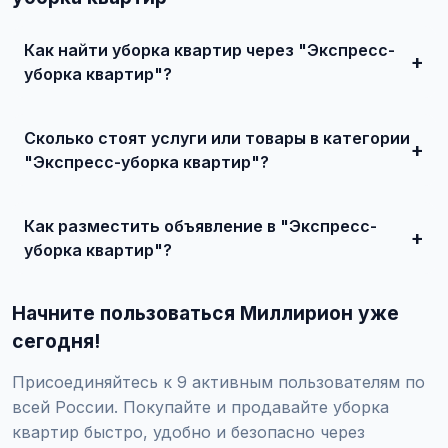
Как найти уборка квартир через "Экспресс-
уборка квартир"?
Зарегистрируйтесь на сайте, найдите подходящее
объявление или создайте свое, свяжитесь с продавцом
Сколько стоят услуги или товары в категории
и договоритесь о сделке.
"Экспресс-уборка квартир"?
Цены варьируются от 0 ₽ и выше, в зависимости от
качества, сложности и региона.
Как разместить объявление в "Экспресс-
уборка квартир"?
Создайте аккаунт, нажмите "Разместить объявление",
выберите категорию "Услуги / Клининговые услуги /
Начните пользоваться Миллирион уже
Уборка квартир / Экспресс-уборка квартир", заполните
форму и опубликуйте. Первые объявления — бесплатно!
сегодня!
Присоединяйтесь к 9 активным пользователям по
всей России. Покупайте и продавайте уборка
квартир быстро, удобно и безопасно через