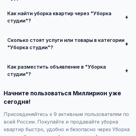
Как найти уборка квартир через "Уборка
студии"?
Зарегистрируйтесь на сайте, найдите подходящее
объявление или создайте свое, свяжитесь с продавцом
Сколько стоят услуги или товары в категории
и договоритесь о сделке.
"Уборка студии"?
Цены варьируются от 0 ₽ и выше, в зависимости от
качества, сложности и региона.
Как разместить объявление в "Уборка
студии"?
Создайте аккаунт, нажмите "Разместить объявление",
выберите категорию "Услуги / Клининговые услуги /
Начните пользоваться Миллирион уже
Уборка квартир / Уборка студии", заполните форму и
опубликуйте. Первые объявления — бесплатно!
сегодня!
Присоединяйтесь к 9 активным пользователям по
всей России. Покупайте и продавайте уборка
квартир быстро, удобно и безопасно через Уборка