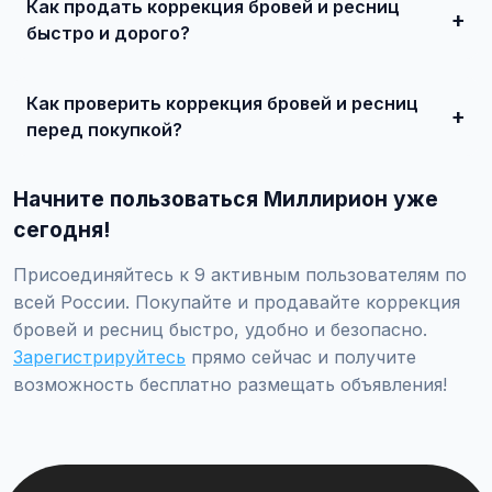
Как продать коррекция бровей и ресниц
представлены предложения от 50 000 ₽ до нескольких
миллионов рублей.
быстро и дорого?
Сделайте качественные фотографии, подробно опишите
состояние, укажите адекватную цену. При
Как проверить коррекция бровей и ресниц
необходимости воспользуйтесь платным продвижением
— ваше объявление поднимется в топ.
перед покупкой?
Проверьте VIN через ГИБДД на предмет ограничений,
закажите независимую экспертизу для оценки
Начните пользоваться Миллирион уже
технического состояния и проверки пробега.
сегодня!
Присоединяйтесь к 9 активным пользователям по
всей России. Покупайте и продавайте коррекция
бровей и ресниц быстро, удобно и безопасно.
Зарегистрируйтесь
прямо сейчас и получите
возможность бесплатно размещать объявления!