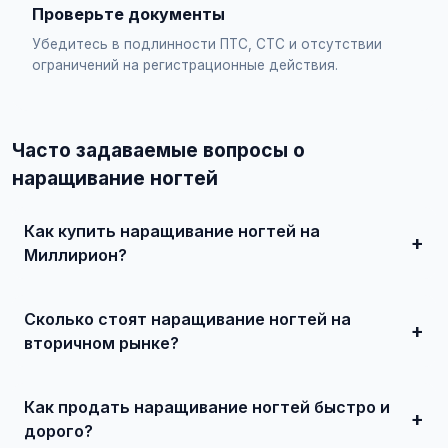
Проверьте документы
Убедитесь в подлинности ПТС, СТС и отсутствии
ограничений на регистрационные действия.
Часто задаваемые вопросы о
наращивание ногтей
Как купить наращивание ногтей на
Миллирион?
Просто найдите подходящее объявление, свяжитесь с
продавцом по телефону или в чате, договоритесь о
Сколько стоят наращивание ногтей на
встрече и совершите сделку. Для дорогих автомобилей
рекомендуется провести независимую экспертизу.
вторичном рынке?
Цены зависят от года выпуска, пробега, технического
состояния и комплектации. В нашем каталоге
Как продать наращивание ногтей быстро и
представлены предложения от 50 000 ₽ до нескольких
миллионов рублей.
дорого?