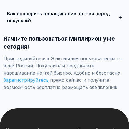
Сделайте качественные фотографии, подробно опишите
состояние, укажите адекватную цену. При
Как проверить наращивание ногтей перед
необходимости воспользуйтесь платным продвижением
— ваше объявление поднимется в топ.
покупкой?
Проверьте VIN через ГИБДД на предмет ограничений,
закажите независимую экспертизу для оценки
Начните пользоваться Миллирион уже
технического состояния и проверки пробега.
сегодня!
Присоединяйтесь к 9 активным пользователям по
всей России. Покупайте и продавайте
наращивание ногтей быстро, удобно и безопасно.
Зарегистрируйтесь
прямо сейчас и получите
возможность бесплатно размещать объявления!