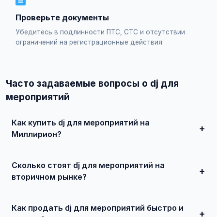
Проверьте документы
Убедитесь в подлинности ПТС, СТС и отсутствии
ограничений на регистрационные действия.
Часто задаваемые вопросы о dj для
мероприятий
Как купить dj для мероприятий на
Миллирион?
Просто найдите подходящее объявление, свяжитесь с
продавцом по телефону или в чате, договоритесь о
Сколько стоят dj для мероприятий на
встрече и совершите сделку. Для дорогих автомобилей
рекомендуется провести независимую экспертизу.
вторичном рынке?
Цены зависят от года выпуска, пробега, технического
состояния и комплектации. В нашем каталоге
Как продать dj для мероприятий быстро и
представлены предложения от 50 000 ₽ до нескольких