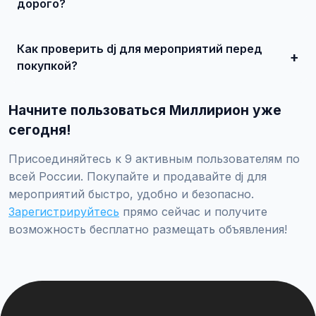
миллионов рублей.
дорого?
Сделайте качественные фотографии, подробно опишите
состояние, укажите адекватную цену. При
Как проверить dj для мероприятий перед
необходимости воспользуйтесь платным продвижением
— ваше объявление поднимется в топ.
покупкой?
Проверьте VIN через ГИБДД на предмет ограничений,
закажите независимую экспертизу для оценки
Начните пользоваться Миллирион уже
технического состояния и проверки пробега.
сегодня!
Присоединяйтесь к 9 активным пользователям по
всей России. Покупайте и продавайте dj для
мероприятий быстро, удобно и безопасно.
Зарегистрируйтесь
прямо сейчас и получите
возможность бесплатно размещать объявления!