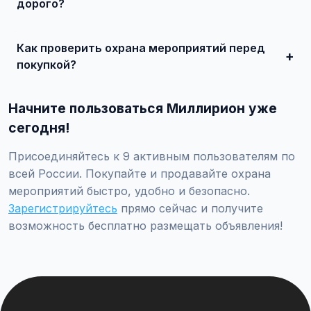
миллионов рублей.
дорого?
Сделайте качественные фотографии, подробно опишите
состояние, укажите адекватную цену. При
Как проверить охрана мероприятий перед
необходимости воспользуйтесь платным продвижением
— ваше объявление поднимется в топ.
покупкой?
Проверьте VIN через ГИБДД на предмет ограничений,
закажите независимую экспертизу для оценки
Начните пользоваться Миллирион уже
технического состояния и проверки пробега.
сегодня!
Присоединяйтесь к 9 активным пользователям по
всей России. Покупайте и продавайте охрана
мероприятий быстро, удобно и безопасно.
Зарегистрируйтесь
прямо сейчас и получите
возможность бесплатно размещать объявления!