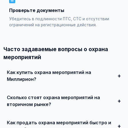
Проверьте документы
Убедитесь в подлинности ПТС, СТС и отсутствии
ограничений на регистрационные действия.
Часто задаваемые вопросы о охрана
мероприятий
Как купить охрана мероприятий на
Миллирион?
Просто найдите подходящее объявление, свяжитесь с
продавцом по телефону или в чате, договоритесь о
Сколько стоят охрана мероприятий на
встрече и совершите сделку. Для дорогих автомобилей
рекомендуется провести независимую экспертизу.
вторичном рынке?
Цены зависят от года выпуска, пробега, технического
состояния и комплектации. В нашем каталоге
Как продать охрана мероприятий быстро и
представлены предложения от 50 000 ₽ до нескольких