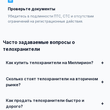
Проверьте документы
Убедитесь в подлинности ПТС, СТС и отсутствии
ограничений на регистрационные действия.
Часто задаваемые вопросы о
телохранители
Как купить телохранители на Миллирион?
Просто найдите подходящее объявление, свяжитесь с
продавцом по телефону или в чате, договоритесь о
Сколько стоят телохранители на вторичном
встрече и совершите сделку. Для дорогих автомобилей
рекомендуется провести независимую экспертизу.
рынке?
Цены зависят от года выпуска, пробега, технического
состояния и комплектации. В нашем каталоге
Как продать телохранители быстро и
представлены предложения от 50 000 ₽ до нескольких
миллионов рублей.
дорого?