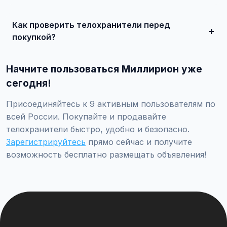
Сделайте качественные фотографии, подробно опишите
состояние, укажите адекватную цену. При
Как проверить телохранители перед
необходимости воспользуйтесь платным продвижением
— ваше объявление поднимется в топ.
покупкой?
Проверьте VIN через ГИБДД на предмет ограничений,
закажите независимую экспертизу для оценки
Начните пользоваться Миллирион уже
технического состояния и проверки пробега.
сегодня!
Присоединяйтесь к 9 активным пользователям по
всей России. Покупайте и продавайте
телохранители быстро, удобно и безопасно.
Зарегистрируйтесь
прямо сейчас и получите
возможность бесплатно размещать объявления!