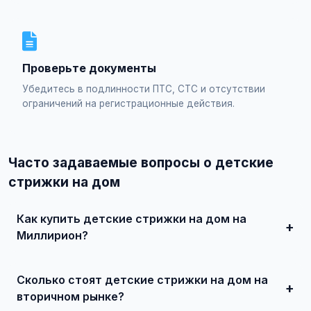
Проверьте документы
Убедитесь в подлинности ПТС, СТС и отсутствии
ограничений на регистрационные действия.
Часто задаваемые вопросы о детские
стрижки на дом
Как купить детские стрижки на дом на
Миллирион?
Просто найдите подходящее объявление, свяжитесь с
продавцом по телефону или в чате, договоритесь о
Сколько стоят детские стрижки на дом на
встрече и совершите сделку. Для дорогих автомобилей
рекомендуется провести независимую экспертизу.
вторичном рынке?