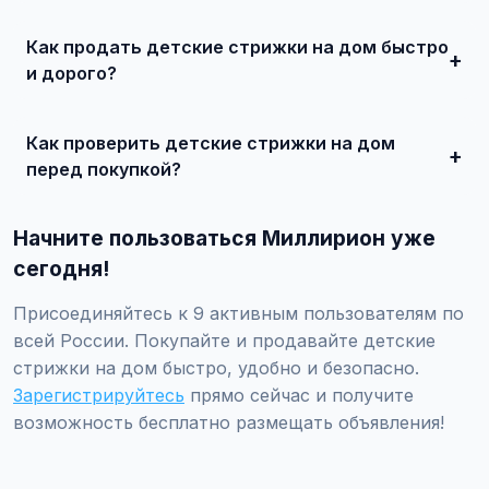
Цены зависят от года выпуска, пробега, технического
состояния и комплектации. В нашем каталоге
Как продать детские стрижки на дом быстро
представлены предложения от 50 000 ₽ до нескольких
миллионов рублей.
и дорого?
Сделайте качественные фотографии, подробно опишите
состояние, укажите адекватную цену. При
Как проверить детские стрижки на дом
необходимости воспользуйтесь платным продвижением
— ваше объявление поднимется в топ.
перед покупкой?
Проверьте VIN через ГИБДД на предмет ограничений,
закажите независимую экспертизу для оценки
Начните пользоваться Миллирион уже
технического состояния и проверки пробега.
сегодня!
Присоединяйтесь к 9 активным пользователям по
всей России. Покупайте и продавайте детские
стрижки на дом быстро, удобно и безопасно.
Зарегистрируйтесь
прямо сейчас и получите
возможность бесплатно размещать объявления!