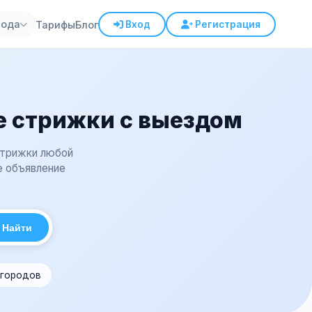
рода
Тарифы
Блог
Вход
Регистрация
 стрижки с выездом
Стрижки любой
е объявление
Найти
 городов