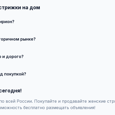
стрижки на дом
ирион?
 продавцом по телефону или в чате, договоритесь о встрече 
торичном рынке?
о состояния и комплектации. В нашем каталоге представлены п
 и дорого?
те состояние, укажите адекватную цену. При необходимости 
д покупкой?
закажите независимую экспертизу для оценки технического сос
сегодня!
о всей России. Покупайте и продавайте женские стри
зможность бесплатно размещать объявления!