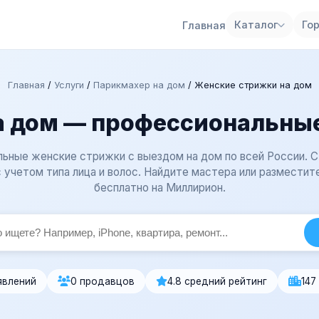
Каталог
Го
Главная
Главная
/
Услуги
/
Парикмахер на дом
/
Женские стрижки на дом
а дом — профессиональные
ьные женские стрижки с выездом на дом по всей России. 
 учетом типа лица и волос. Найдите мастера или разместит
бесплатно на Миллирион.
явлений
0 продавцов
4.8 средний рейтинг
147