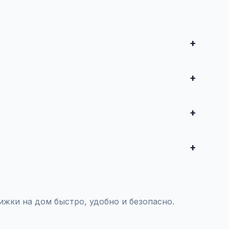
и совершите сделку. Для дорогих автомобилей
редложения от 50 000 ₽ до нескольких миллионов
воспользуйтесь платным продвижением — ваше
тояния и проверки пробега.
жки на дом быстро, удобно и безопасно.