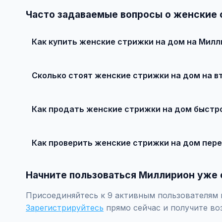
Часто задаваемые вопросы о женские 
Как купить женские стрижки на дом на Милл
Просто найдите подходящее объявление, свяжитесь с
рекомендуется провести независимую экспертизу.
Сколько стоят женские стрижки на дом на в
Цены зависят от года выпуска, пробега, техническог
рублей.
Как продать женские стрижки на дом быстро
Сделайте качественные фотографии, подробно опиши
объявление поднимется в топ.
Как проверить женские стрижки на дом пере
Проверьте VIN через ГИБДД на предмет ограничений, 
Начните пользоваться Миллирион уже 
Присоединяйтесь к 9 активным пользователям п
Зарегистрируйтесь
прямо сейчас и получите во