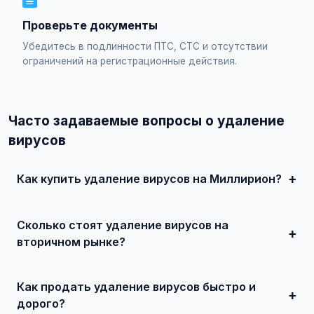
Проверьте документы
Убедитесь в подлинности ПТС, СТС и отсутствии
ограничений на регистрационные действия.
Часто задаваемые вопросы о удаление
вирусов
Как купить удаление вирусов на Миллирион?
Просто найдите подходящее объявление, свяжитесь с
продавцом по телефону или в чате, договоритесь о
Сколько стоят удаление вирусов на
встрече и совершите сделку. Для дорогих автомобилей
рекомендуется провести независимую экспертизу.
вторичном рынке?
Цены зависят от года выпуска, пробега, технического
состояния и комплектации. В нашем каталоге
Как продать удаление вирусов быстро и
представлены предложения от 50 000 ₽ до нескольких
миллионов рублей.
дорого?