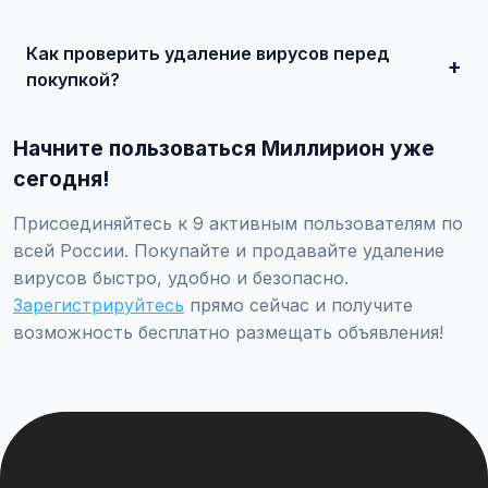
Сделайте качественные фотографии, подробно опишите
состояние, укажите адекватную цену. При
Как проверить удаление вирусов перед
необходимости воспользуйтесь платным продвижением
— ваше объявление поднимется в топ.
покупкой?
Проверьте VIN через ГИБДД на предмет ограничений,
закажите независимую экспертизу для оценки
Начните пользоваться Миллирион уже
технического состояния и проверки пробега.
сегодня!
Присоединяйтесь к 9 активным пользователям по
всей России. Покупайте и продавайте удаление
вирусов быстро, удобно и безопасно.
Зарегистрируйтесь
прямо сейчас и получите
возможность бесплатно размещать объявления!