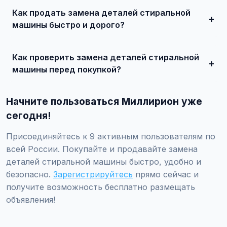
состояния и комплектации. В нашем каталоге
Как продать замена деталей стиральной
представлены предложения от 50 000 ₽ до нескольких
миллионов рублей.
машины быстро и дорого?
Сделайте качественные фотографии, подробно опишите
состояние, укажите адекватную цену. При
Как проверить замена деталей стиральной
необходимости воспользуйтесь платным продвижением
— ваше объявление поднимется в топ.
машины перед покупкой?
Проверьте VIN через ГИБДД на предмет ограничений,
закажите независимую экспертизу для оценки
Начните пользоваться Миллирион уже
технического состояния и проверки пробега.
сегодня!
Присоединяйтесь к 9 активным пользователям по
всей России. Покупайте и продавайте замена
деталей стиральной машины быстро, удобно и
безопасно.
Зарегистрируйтесь
прямо сейчас и
получите возможность бесплатно размещать
объявления!