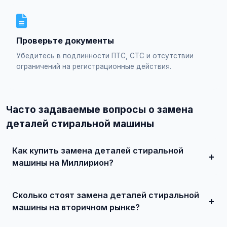
Проверьте документы
Убедитесь в подлинности ПТС, СТС и отсутствии
ограничений на регистрационные действия.
Часто задаваемые вопросы о замена
деталей стиральной машины
Как купить замена деталей стиральной
машины на Миллирион?
Просто найдите подходящее объявление, свяжитесь с
продавцом по телефону или в чате, договоритесь о
Сколько стоят замена деталей стиральной
встрече и совершите сделку. Для дорогих автомобилей
рекомендуется провести независимую экспертизу.
машины на вторичном рынке?
Цены зависят от года выпуска, пробега, технического