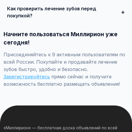
состояние, укажите адекватную цену. При
Как проверить лечение зубов перед
необходимости воспользуйтесь платным продвижением
— ваше объявление поднимется в топ.
покупкой?
Проверьте VIN через ГИБДД на предмет ограничений,
закажите независимую экспертизу для оценки
Начните пользоваться Миллирион уже
технического состояния и проверки пробега.
сегодня!
Присоединяйтесь к 9 активным пользователям по
всей России. Покупайте и продавайте лечение
зубов быстро, удобно и безопасно.
Зарегистрируйтесь
прямо сейчас и получите
возможность бесплатно размещать объявления!
«Миллирион» — бесплатная доска объявлений по всей