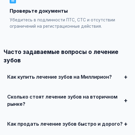
Проверьте документы
Убедитесь в подлинности ПТС, СТС и отсутствии
ограничений на регистрационные действия.
Часто задаваемые вопросы о лечение
зубов
Как купить лечение зубов на Миллирион?
Просто найдите подходящее объявление, свяжитесь с
продавцом по телефону или в чате, договоритесь о
Сколько стоят лечение зубов на вторичном
встрече и совершите сделку. Для дорогих автомобилей
рекомендуется провести независимую экспертизу.
рынке?
Цены зависят от года выпуска, пробега, технического
состояния и комплектации. В нашем каталоге
представлены предложения от 50 000 ₽ до нескольких
Как продать лечение зубов быстро и дорого?
миллионов рублей.
Сделайте качественные фотографии, подробно опишите