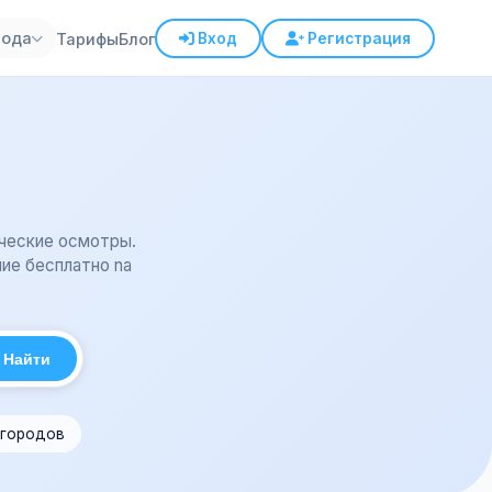
рода
Тарифы
Блог
Вход
Регистрация
ические осмотры.
ие бесплатно na
Найти
 городов