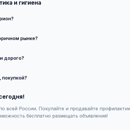
ика и гигиена
ирион?
 продавцом по телефону или в чате, договоритесь о встрече 
торичном рынке?
о состояния и комплектации. В нашем каталоге представлены п
 и дорого?
те состояние, укажите адекватную цену. При необходимости 
д покупкой?
закажите независимую экспертизу для оценки технического сос
сегодня!
о всей России. Покупайте и продавайте профилактика
зможность бесплатно размещать объявления!