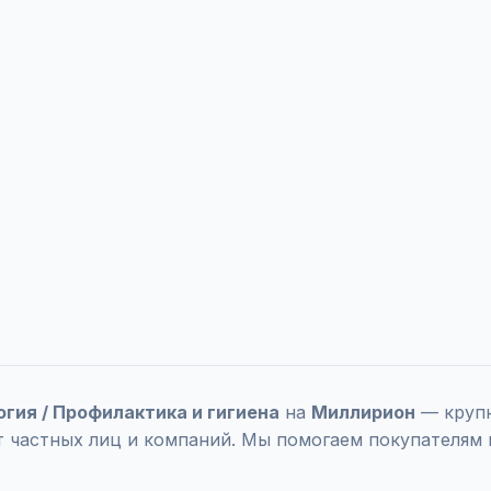
огия / Профилактика и гигиена
на
Миллирион
— крупн
т частных лиц и компаний. Мы помогаем покупателям 