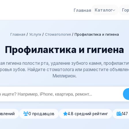
Каталог
Го
Главная
Главная
/
Услуги
/
Стоматология
/
Профилактика и гигиена
Профилактика и гигиена
я гигиена полости рта, удаление зубного камня, профилакт
ровья зубов. Найдите стоматолога или разместите объявлен
Миллирион.
явлений
0 продавцов
4.8 средний рейтинг
147