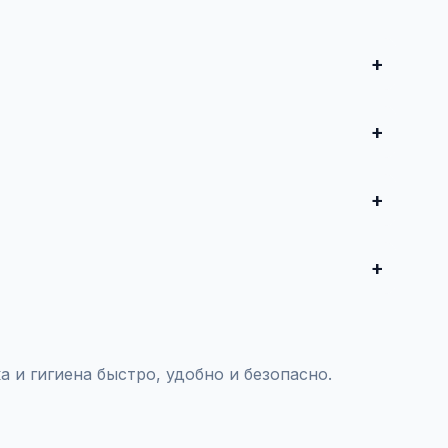
и совершите сделку. Для дорогих автомобилей
редложения от 50 000 ₽ до нескольких миллионов
воспользуйтесь платным продвижением — ваше
тояния и проверки пробега.
 и гигиена быстро, удобно и безопасно.