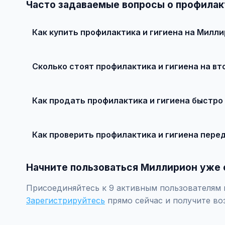
Часто задаваемые вопросы о профилакт
Как купить профилактика и гигиена на Милл
Просто найдите подходящее объявление, свяжитесь с
рекомендуется провести независимую экспертизу.
Сколько стоят профилактика и гигиена на в
Цены зависят от года выпуска, пробега, техническог
рублей.
Как продать профилактика и гигиена быстро
Сделайте качественные фотографии, подробно опиши
объявление поднимется в топ.
Как проверить профилактика и гигиена пере
Проверьте VIN через ГИБДД на предмет ограничений, 
Начните пользоваться Миллирион уже 
Присоединяйтесь к 9 активным пользователям п
Зарегистрируйтесь
прямо сейчас и получите во