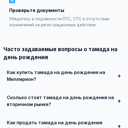
Проверьте документы
Убедитесь в подлинности ПТС, СТС и отсутствии
ограничений на регистрационные действия.
Часто задаваемые вопросы о тамада на
день рождения
Как купить тамада на день рождения на
Миллирион?
Просто найдите подходящее объявление, свяжитесь с
продавцом по телефону или в чате, договоритесь о
Сколько стоят тамада на день рождения на
встрече и совершите сделку. Для дорогих автомобилей
рекомендуется провести независимую экспертизу.
вторичном рынке?
Цены зависят от года выпуска, пробега, технического
состояния и комплектации. В нашем каталоге
Как продать тамада на день рождения
представлены предложения от 50 000 ₽ до нескольких