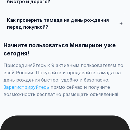
миллионов рублей.
быстро и дорого?
Сделайте качественные фотографии, подробно опишите
состояние, укажите адекватную цену. При
Как проверить тамада на день рождения
необходимости воспользуйтесь платным продвижением
— ваше объявление поднимется в топ.
перед покупкой?
Проверьте VIN через ГИБДД на предмет ограничений,
закажите независимую экспертизу для оценки
Начните пользоваться Миллирион уже
технического состояния и проверки пробега.
сегодня!
Присоединяйтесь к 9 активным пользователям по
всей России. Покупайте и продавайте тамада на
день рождения быстро, удобно и безопасно.
Зарегистрируйтесь
прямо сейчас и получите
возможность бесплатно размещать объявления!