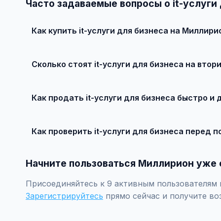
Часто задаваемые вопросы о it-услуги
Как купить it-услуги для бизнеса на Миллири
Просто найдите подходящее объявление, свяжитесь с
рекомендуется провести независимую экспертизу.
Сколько стоят it-услуги для бизнеса на втор
Цены зависят от года выпуска, пробега, техническог
рублей.
Как продать it-услуги для бизнеса быстро и 
Сделайте качественные фотографии, подробно опиши
объявление поднимется в топ.
Как проверить it-услуги для бизнеса перед п
Проверьте VIN через ГИБДД на предмет ограничений, 
Начните пользоваться Миллирион уже 
Присоединяйтесь к 9 активным пользователям по
Зарегистрируйтесь
прямо сейчас и получите во