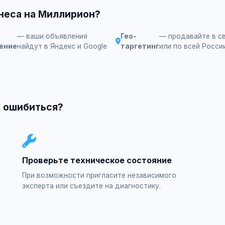
знеса на Миллирион?
— ваши объявления
Гео-
— продавайте в с
ение
найдут в Яндекс и Google
таргетинг
или по всей Росси
е ошибиться?
Проверьте техническое состояние
При возможности пригласите независимого
эксперта или съездите на диагностику.