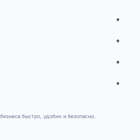
и совершите сделку. Для дорогих автомобилей
редложения от 50 000 ₽ до нескольких миллионов
воспользуйтесь платным продвижением — ваше
тояния и проверки пробега.
бизнеса быстро, удобно и безопасно.