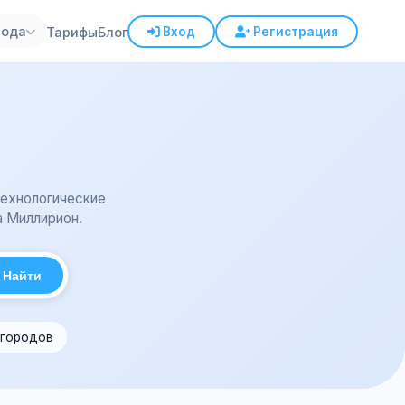
рода
Тарифы
Блог
Вход
Регистрация
Технологические
a Миллирион.
Найти
 городов