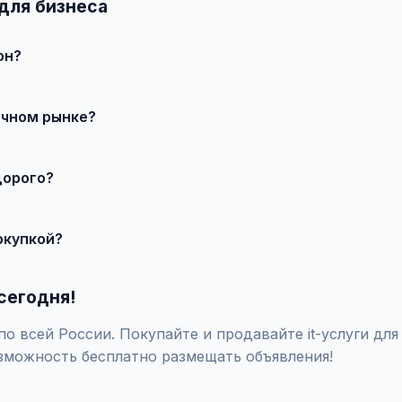
 для бизнеса
он?
 продавцом по телефону или в чате, договоритесь о встрече 
ичном рынке?
о состояния и комплектации. В нашем каталоге представлены п
дорого?
те состояние, укажите адекватную цену. При необходимости 
окупкой?
закажите независимую экспертизу для оценки технического сос
сегодня!
 всей России. Покупайте и продавайте it-услуги для 
зможность бесплатно размещать объявления!