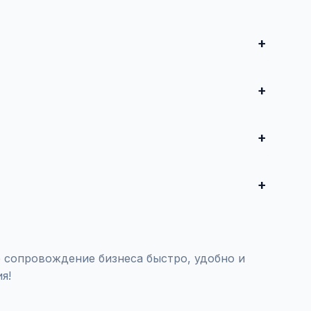
и совершите сделку. Для дорогих автомобилей
редложения от 50 000 ₽ до нескольких миллионов
воспользуйтесь платным продвижением — ваше
тояния и проверки пробега.
 сопровождение бизнеса быстро, удобно и
я!