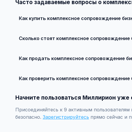
Часто задаваемые вопросы о комплек
Как купить комплексное сопровождение биз
Просто найдите подходящее объявление, свяжитесь с
рекомендуется провести независимую экспертизу.
Сколько стоят комплексное сопровождение 
Цены зависят от года выпуска, пробега, техническог
рублей.
Как продать комплексное сопровождение би
Сделайте качественные фотографии, подробно опиши
объявление поднимется в топ.
Как проверить комплексное сопровождение 
Проверьте VIN через ГИБДД на предмет ограничений, 
Начните пользоваться Миллирион уже 
Присоединяйтесь к 9 активным пользователям 
безопасно.
Зарегистрируйтесь
прямо сейчас и п