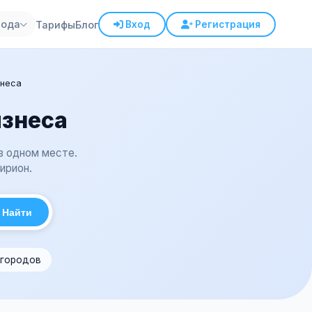
рода
Тарифы
Блог
Вход
Регистрация
знеса
знеса
 в одном месте.
ирион.
Найти
 городов