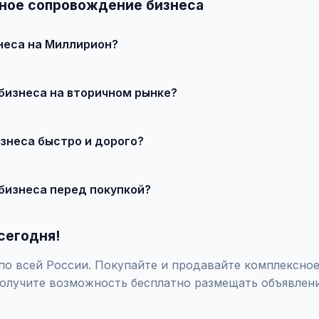
сное сопровождение бизнеса
неса на Миллирион?
 продавцом по телефону или в чате, договоритесь о встрече 
бизнеса на вторичном рынке?
о состояния и комплектации. В нашем каталоге представлены п
знеса быстро и дорого?
те состояние, укажите адекватную цену. При необходимости 
бизнеса перед покупкой?
закажите независимую экспертизу для оценки технического сос
сегодня!
по всей России. Покупайте и продавайте комплексное
олучите возможность бесплатно размещать объявлени