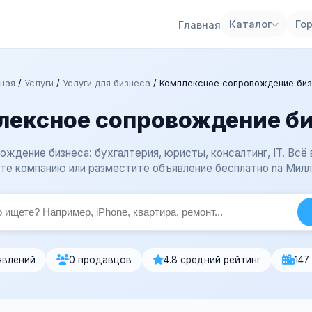
Каталог
Го
Главная
ная
/
Услуги
/
Услуги для бизнеса
/
Комплексное сопровождение би
лексное сопровождение би
ждение бизнеса: бухгалтерия, юристы, консалтинг, IT. Всё
те компанию или разместите объявление бесплатно na Милл
явлений
0 продавцов
4.8 средний рейтинг
147