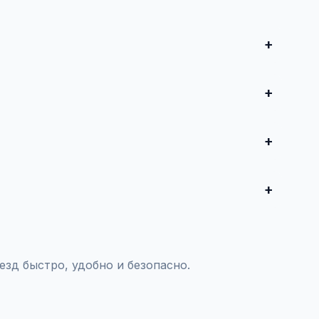
и совершите сделку. Для дорогих автомобилей
редложения от 50 000 ₽ до нескольких миллионов
воспользуйтесь платным продвижением — ваше
тояния и проверки пробега.
зд быстро, удобно и безопасно.