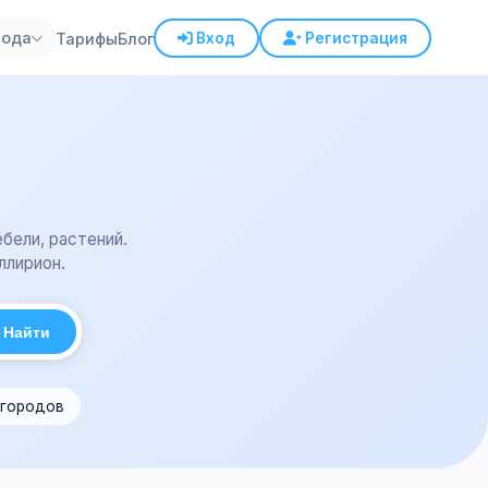
рода
Тарифы
Блог
Вход
Регистрация
бели, растений.
ллирион.
Найти
 городов