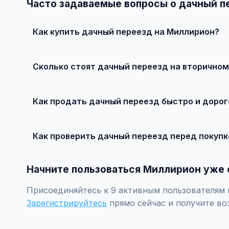
Часто задаваемые вопросы о дачный п
Как купить дачный переезд на Миллирион?
Просто найдите подходящее объявление, свяжитесь с
рекомендуется провести независимую экспертизу.
Сколько стоят дачный переезд на вторичном
Цены зависят от года выпуска, пробега, техническог
рублей.
Как продать дачный переезд быстро и дорог
Сделайте качественные фотографии, подробно опиши
объявление поднимется в топ.
Как проверить дачный переезд перед покупк
Проверьте VIN через ГИБДД на предмет ограничений, 
Начните пользоваться Миллирион уже 
Присоединяйтесь к 9 активным пользователям п
Зарегистрируйтесь
прямо сейчас и получите во