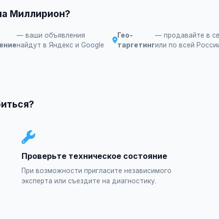
на Миллирион?
— ваши объявления
Гео-
— продавайте в с
ение
найдут в Яндекс и Google
таргетинг
или по всей Росси
биться?
Проверьте техническое состояние
При возможности пригласите независимого
эксперта или съездите на диагностику.