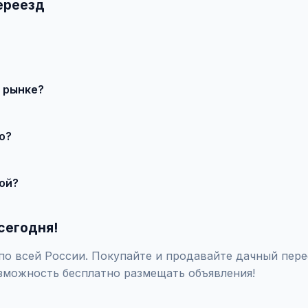
ереезд
 продавцом по телефону или в чате, договоритесь о встрече 
 рынке?
о состояния и комплектации. В нашем каталоге представлены п
о?
те состояние, укажите адекватную цену. При необходимости 
ой?
закажите независимую экспертизу для оценки технического сос
сегодня!
о всей России. Покупайте и продавайте дачный перее
зможность бесплатно размещать объявления!