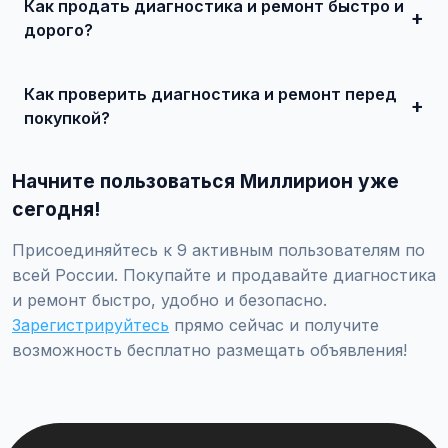
Как продать диагностика и ремонт быстро и
представлены предложения от 50 000 ₽ до нескольких
миллионов рублей.
дорого?
Сделайте качественные фотографии, подробно опишите
состояние, укажите адекватную цену. При
Как проверить диагностика и ремонт перед
необходимости воспользуйтесь платным продвижением
— ваше объявление поднимется в топ.
покупкой?
Проверьте VIN через ГИБДД на предмет ограничений,
закажите независимую экспертизу для оценки
Начните пользоваться Миллирион уже
технического состояния и проверки пробега.
сегодня!
Присоединяйтесь к 9 активным пользователям по
всей России. Покупайте и продавайте диагностика
и ремонт быстро, удобно и безопасно.
Зарегистрируйтесь
прямо сейчас и получите
возможность бесплатно размещать объявления!