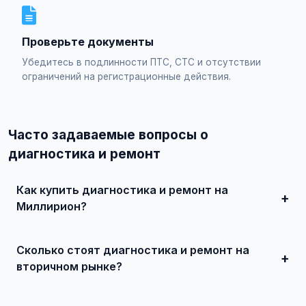
Проверьте документы
Убедитесь в подлинности ПТС, СТС и отсутствии
ограничений на регистрационные действия.
Часто задаваемые вопросы о
диагностика и ремонт
Как купить диагностика и ремонт на
Миллирион?
Просто найдите подходящее объявление, свяжитесь с
продавцом по телефону или в чате, договоритесь о
Сколько стоят диагностика и ремонт на
встрече и совершите сделку. Для дорогих автомобилей
рекомендуется провести независимую экспертизу.
вторичном рынке?
Цены зависят от года выпуска, пробега, технического
состояния и комплектации. В нашем каталоге