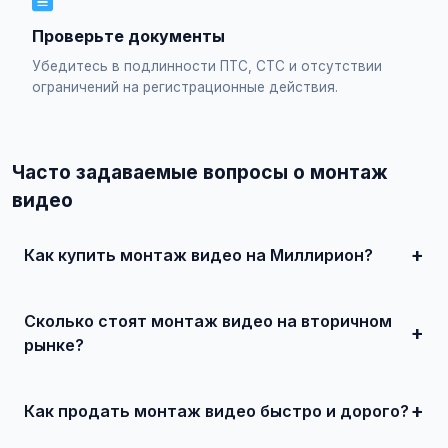
Проверьте документы
Убедитесь в подлинности ПТС, СТС и отсутствии
ограничений на регистрационные действия.
Часто задаваемые вопросы о монтаж
видео
Как купить монтаж видео на Миллирион?
Просто найдите подходящее объявление, свяжитесь с
продавцом по телефону или в чате, договоритесь о
Сколько стоят монтаж видео на вторичном
встрече и совершите сделку. Для дорогих автомобилей
рекомендуется провести независимую экспертизу.
рынке?
Цены зависят от года выпуска, пробега, технического
состояния и комплектации. В нашем каталоге
представлены предложения от 50 000 ₽ до нескольких
Как продать монтаж видео быстро и дорого?
миллионов рублей.
Сделайте качественные фотографии, подробно опишите