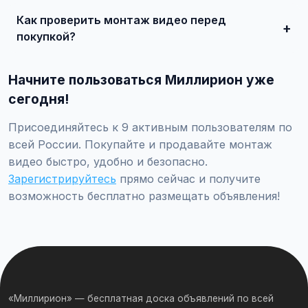
состояние, укажите адекватную цену. При
Как проверить монтаж видео перед
необходимости воспользуйтесь платным продвижением
— ваше объявление поднимется в топ.
покупкой?
Проверьте VIN через ГИБДД на предмет ограничений,
закажите независимую экспертизу для оценки
Начните пользоваться Миллирион уже
технического состояния и проверки пробега.
сегодня!
Присоединяйтесь к 9 активным пользователям по
всей России. Покупайте и продавайте монтаж
видео быстро, удобно и безопасно.
Зарегистрируйтесь
прямо сейчас и получите
возможность бесплатно размещать объявления!
«Миллирион» — бесплатная доска объявлений по всей