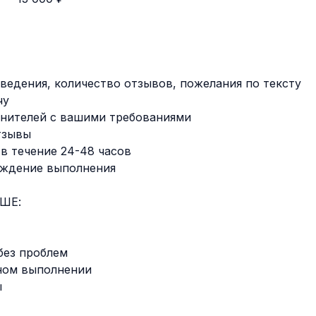
аведения, количество отзывов, пожелания по тексту
чу
лнителей с вашими требованиями
тзывы
 в течение 24-48 часов
ерждение выполнения
ШЕ:
без проблем
нном выполнении
ы