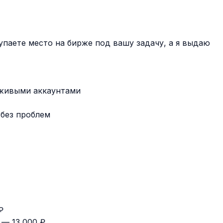
паете место на бирже под вашу задачу, а я выдаю
 живыми аккаунтами
без проблем
₽
 — 13 000 ₽