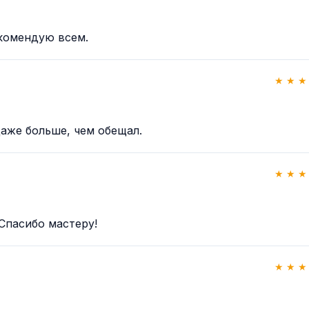
екомендую всем.
★ ★ ★
аже больше, чем обещал.
★ ★ ★
Спасибо мастеру!
★ ★ ★