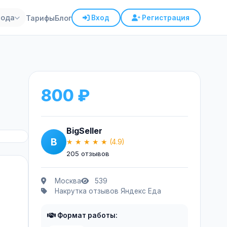
рода
Тарифы
Блог
Вход
Регистрация
800 ₽
BigSeller
B
★ ★ ★ ★ ★
(4.9)
205 отзывов
Москва
539
Накрутка отзывов Яндекс Еда
Формат работы: