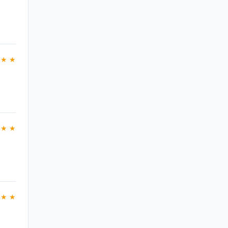
 ★ ★
 ★ ★
 ★ ★