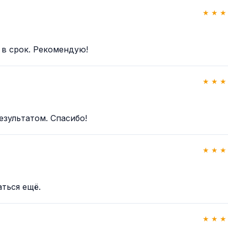
★ ★ ★
 в срок. Рекомендую!
★ ★ ★
езультатом. Спасибо!
★ ★ ★
аться ещё.
★ ★ ★