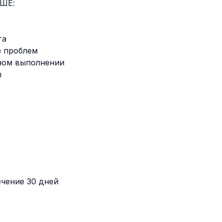
ШЕ:
та
з проблем
нном выполнении
ы
ечение 30 дней