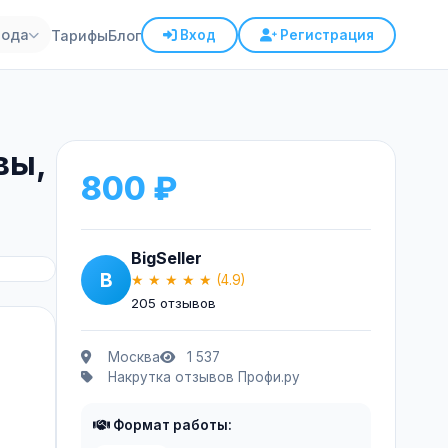
рода
Тарифы
Блог
Вход
Регистрация
вы,
800 ₽
BigSeller
B
★ ★ ★ ★ ★
(4.9)
205 отзывов
Москва
1 537
Накрутка отзывов Профи.ру
Формат работы: