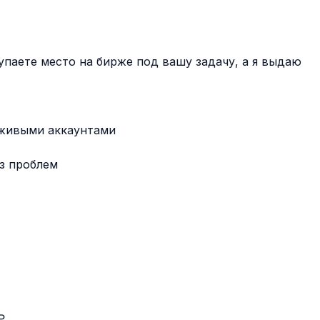
паете место на бирже под вашу задачу, а я выдаю
 живыми аккаунтами
з проблем
₽